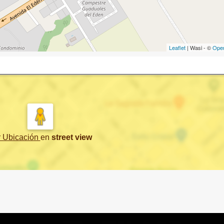
Leaflet
| Wasi - ©
Ope
r Ubicación
en
street view