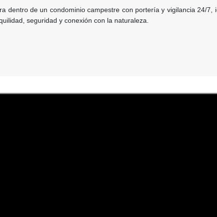
ra dentro de un condominio campestre con portería y vigilancia 24/7, 
uilidad, seguridad y conexión con la naturaleza.