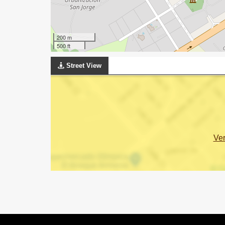
200 m
500 ft
Street View
Ve