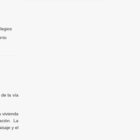
legios
rrio
 de la vía
a vivienda
ación. La
isaje y el