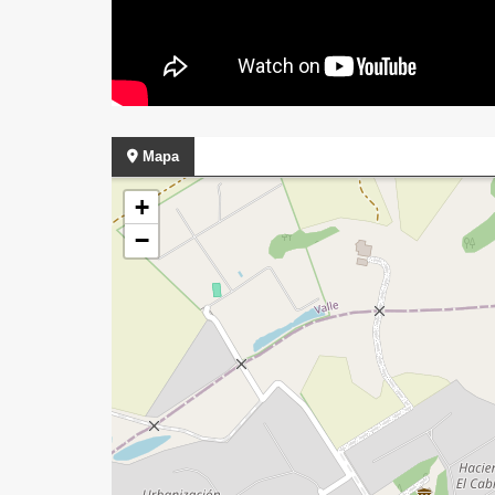
Mapa
+
−