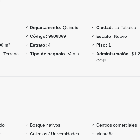
Departamento:
Quindío
Ciudad:
La Tebaida
Código:
9508869
Estado:
Nuevo
0 m²
Estrato:
4
Piso:
1
:
Terreno
Tipo de negocio:
Venta
Administración:
$1.2
COP
ado
Bosque nativos
Centros comerciales
a
Colegios / Universidades
Montaña