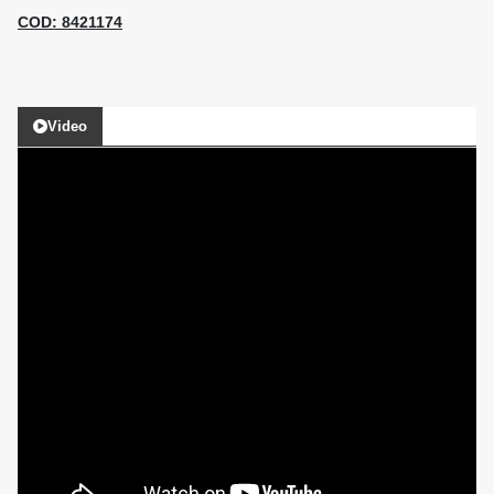
COD: 8421174
Video