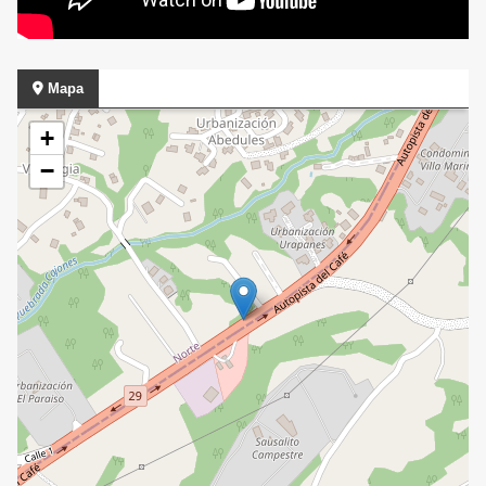
Mapa
+
−