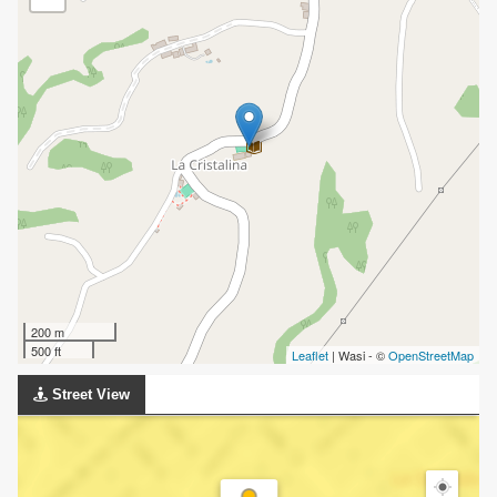
200 m
500 ft
Leaflet
| Wasi - ©
OpenStreetMap
Street View