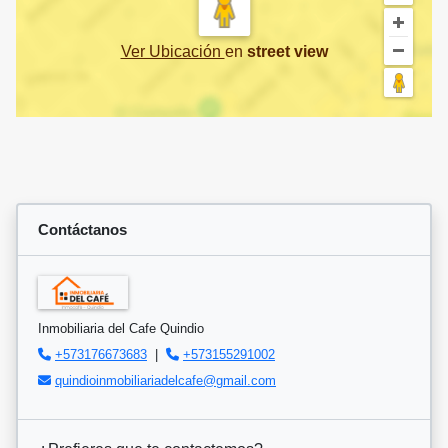
Ver Ubicación
en
street view
Contáctanos
Inmobiliaria del Cafe Quindio
+573176673683
|
+573155291002
quindioinmobiliariadelcafe@gmail.com