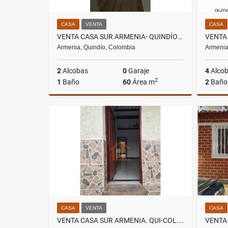
CASA
VENTA
CASA
VENTA CASA SUR ARMENIA- QUINDÍO - COLOMBIA. COD: 9804823
Armenia, Quindío, Colombia
Armenia
2
Alcobas
0
Garaje
4
Alco
2
1
Baño
60
Área m
2
Baño
Venta
$170.000.000
CASA
VENTA
CASA
VENTA CASA SUR ARMENIA. QUI-COL. COD: 9887504