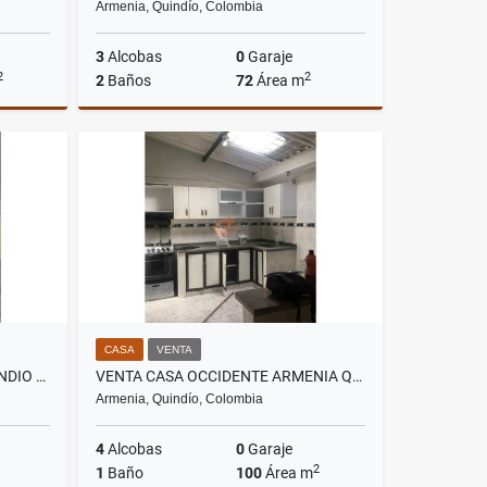
Armenia, Quindío, Colombia
3
Alcobas
0
Garaje
2
2
2
Baños
72
Área m
Venta
Venta
.000.000
$220.000.000
CASA
VENTA
VENTA CASA SUR ARMENIA QUINDIO - COLOMBIA COD: 9852770
VENTA CASA OCCIDENTE ARMENIA QUINDÍO - COLOMBIA COD: 2611923
Armenia, Quindío, Colombia
4
Alcobas
0
Garaje
2
1
Baño
100
Área m