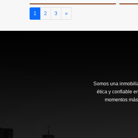
Venta
Siguiente
1
2
3
»
$220.000.000
Somos una inmobilia
ética y confiable 
momentos más i