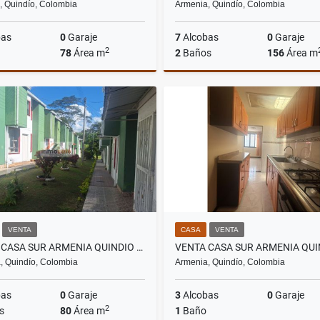
, Quindío, Colombia
Armenia, Quindío, Colombia
bas
0
Garaje
7
Alcobas
0
Garaje
2
78
Área m
2
Baños
156
Área m
Venta
$210.000.000
$210
VENTA
CASA
VENTA
VENTA CASA SUR ARMENIA QUINDIO (COL) COD: 5104519
, Quindío, Colombia
Armenia, Quindío, Colombia
bas
0
Garaje
3
Alcobas
0
Garaje
2
s
80
Área m
1
Baño