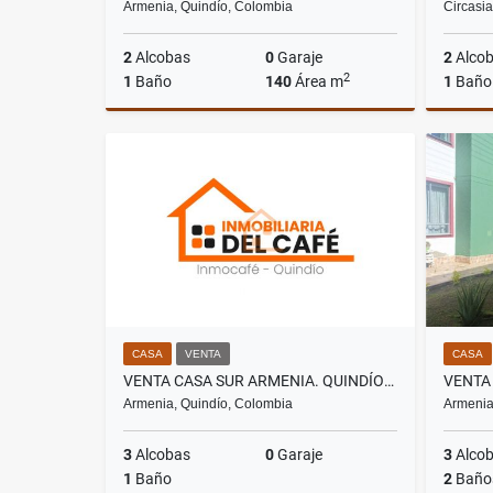
Armenia, Quindío, Colombia
Circasia
2
Alcobas
0
Garaje
2
Alco
2
1
Baño
140
Área m
1
Baño
Venta
$190.000.000
CASA
VENTA
CASA
VENTA CASA SUR ARMENIA. QUINDÍO – COLOMBIA COD: 9915744
Armenia, Quindío, Colombia
Armenia
3
Alcobas
0
Garaje
3
Alco
1
Baño
2
Baño