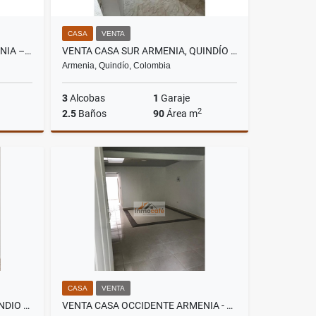
CASA
VENTA
VENTA CASA OCCIDENTE, ARMENIA – QUINDÍO. COD: 9915758
VENTA CASA SUR ARMENIA, QUINDÍO - COL. COD: 9802667
Armenia, Quindío, Colombia
3
Alcobas
1
Garaje
2
2.5
Baños
90
Área m
Venta
Venta
.000.000
$190.000.000
CASA
VENTA
VENTA CASA SUR ARMENIA QUINDIO - COLOMBIA. COD: 8154901
VENTA CASA OCCIDENTE ARMENIA - QUINDÍO (COL) COD: 9484870