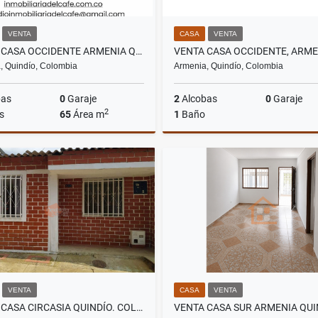
VENTA
CASA
VENTA
VENTA CASA OCCIDENTE ARMENIA QUINDIO (COL). COD:9543957
, Quindío, Colombia
Armenia, Quindío, Colombia
bas
0
Garaje
2
Alcobas
0
Garaje
2
s
65
Área m
1
Baño
Venta
$180.000.000
$180
VENTA
CASA
VENTA
VENTA CASA CIRCASIA QUINDÍO. COLOMBIA COD: 6432410