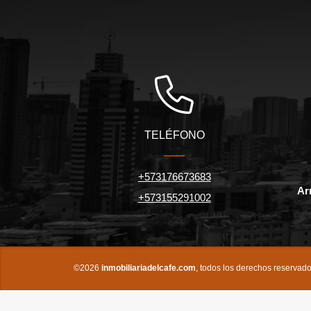
TELÉFONO
+573176673683
Ar
+573155291002
©2026
inmobiliariadelcafe.com
, todos los derechos reservado