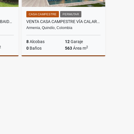
CASA CAMPESTRE
PERMUTAR
VENTA CASA CAMPESTRE LA TEBAIDA QUINDÍO (COL) COD: 3568819
VENTA CASA CAMPESTRE VÍA CALARCÁ A BARCELONA. QUINDÍO. COD: 8360878
Armenia, Quindío, Colombia
8
Alcobas
12
Garaje
2
2
0
Baños
563
Área m
Venta
Venta
.000.000
$1.300.000.000