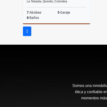
La Tebaida, Quindío, Colombia
7
Alcobas
5
Garaje
8
Baños
Venta
1
$1.350.000.000
Somos una inmobilia
ética y confiable 
momentos más i