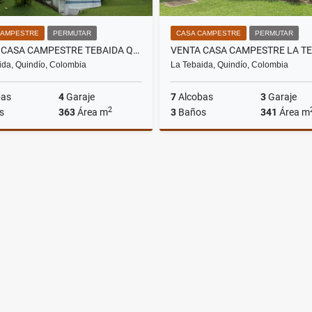
CAMPESTRE
PERMUTAR
CASA CAMPESTRE
PERMUTAR
VENTA CASA CAMPESTRE TEBAIDA QUINDIO COD: 3466545
ida, Quindío, Colombia
La Tebaida, Quindío, Colombia
bas
4
Garaje
7
Alcobas
3
Garaje
2
s
363
Área m
3
Baños
341
Área m
Venta
$1.295.000.000
$1.300