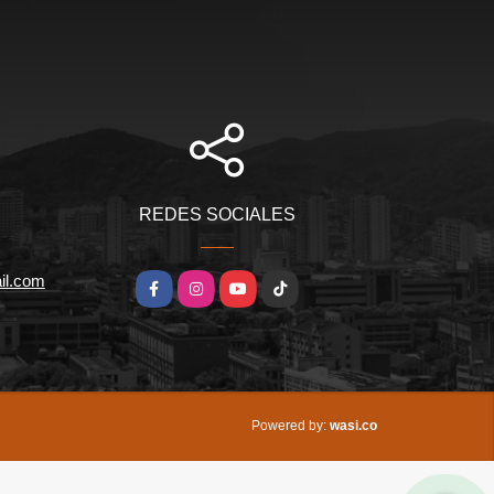
REDES SOCIALES
il.com
Facebook
Instagram
YouTube
TikTok
wasi.co
Powered by: