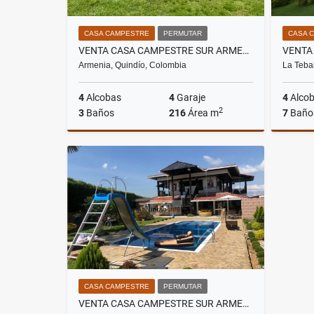
CASA CAMPESTRE
PERMUTAR
CASA 
VENTA CASA CAMPESTRE SUR ARMENIA. QUI-COL. COD: 9884932
Armenia, Quindío, Colombia
La Teba
4
Alcobas
4
Garaje
4
Alco
2
3
Baños
216
Área m
7
Baño
Venta
$850.000.000
CASA CAMPESTRE
PERMUTAR
VENTA CASA CAMPESTRE SUR ARMENIA QUINDÍO - COLOMBIA COD: 9423054