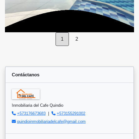
1
2
Contáctanos
Inmobiliaria del Cafe Quindio
+573176673683
|
+573155291002
quindioinmobiliariadelcafe@gmail.com