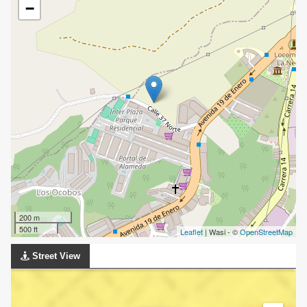
−
200 m
500 ft
Leaflet
| Wasi - ©
OpenStreetMap
Street View