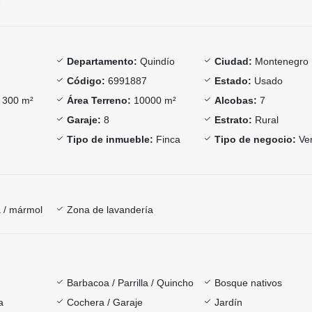
Departamento:
Quindío
Ciudad:
Montenegro
Código:
6991887
Estado:
Usado
300 m²
Área Terreno:
10000 m²
Alcobas:
7
Garaje:
8
Estrato:
Rural
Tipo de inmueble:
Finca
Tipo de negocio:
Ve
 / mármol
Zona de lavandería
Barbacoa / Parrilla / Quincho
Bosque nativos
a
Cochera / Garaje
Jardín