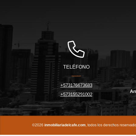
TELÉFONO
+573176673683
Ar
+573155291002
©2026
inmobiliariadelcafe.com
, todos los derechos reservado