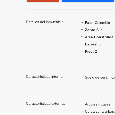
Detalles del inmueble :
País:
Colombia
Zona:
Sur
Área Construida:
Baños:
6
Piso:
2
Características interna :
Suelo de cerámica
Características externas :
Árboles frutales
Cerca zona urban