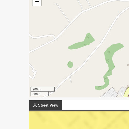
−
200 m
500 ft
Street View