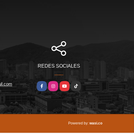
REDES SOCIALES
il.com
Facebook
Instagram
YouTube
TikTok
wasi.co
Powered by: