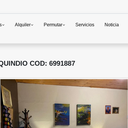
s
Alquiler
Permutar
Servicios
Noticia
UINDIO COD: 6991887