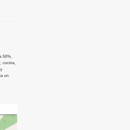
da 50%,
, cocina,
 y
ta un