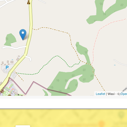
Leaflet
| Wasi - ©
Ope