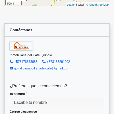
500 ft
Leaflet
| Wasi - ©
OpenStreetMap
Contáctanos
Inmobiliaria del Cafe Quindio
+573176673683
|
+573155291002
quindioinmobiliariadelcafe@gmail.com
¿Prefieres que te contactemos?
*
Tu nombre
*
Correo electrónico