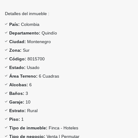
Detalles del inmueble :
País:
Colombia
Departamento:
Quindío
Ciudad:
Montenegro
Zona:
Sur
Código:
8015700
Estado:
Usado
Área Terreno:
6 Cuadras
Alcobas:
6
Baños:
3
Garaje:
10
Estrato:
Rural
Piso:
1
Tipo de inmueble:
Finca - Hoteles
Tipo de negocio:
Venta | Permutar