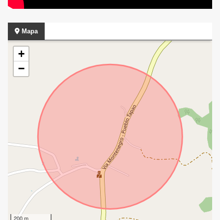
Mapa
+
−
200 m