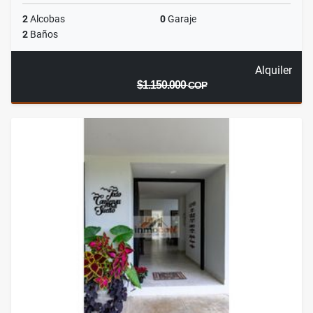
2
Alcobas
0
Garaje
2
Baños
Alquiler
$1.150.000
COP