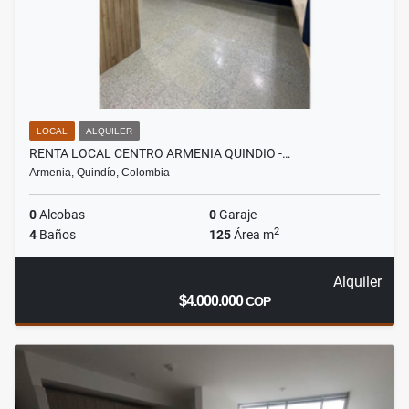
LOCAL
ALQUILER
RENTA LOCAL CENTRO ARMENIA QUINDIO -…
Armenia, Quindío, Colombia
0
Alcobas
0
Garaje
2
4
Baños
125
Área m
Alquiler
$4.000.000
COP