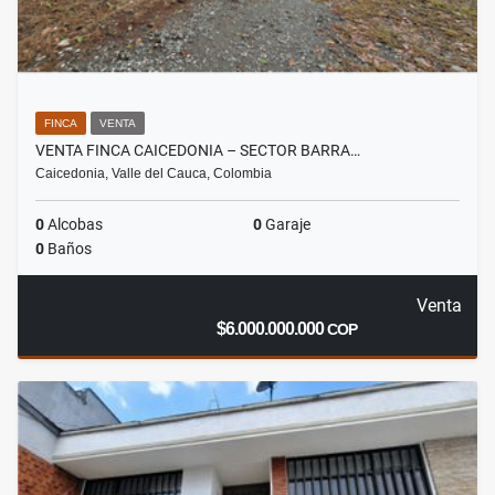
FINCA
VENTA
VENTA FINCA CAICEDONIA – SECTOR BARRA…
Caicedonia, Valle del Cauca, Colombia
0
Alcobas
0
Garaje
0
Baños
Venta
$6.000.000.000
COP