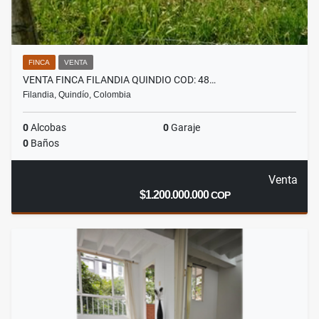
FINCA
VENTA
VENTA FINCA FILANDIA QUINDIO COD: 48…
Filandia, Quindío, Colombia
0
Alcobas
0
Garaje
0
Baños
Venta
$1.200.000.000
COP