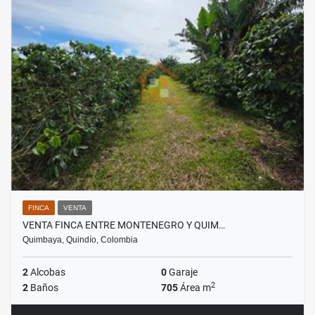
FINCA
VENTA
VENTA FINCA ENTRE MONTENEGRO Y QUIM…
Quimbaya, Quindío, Colombia
2
Alcobas
0
Garaje
2
2
Baños
705
Área m