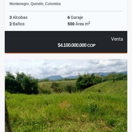
Montenegro, Quindío, Colombia
3
Alcobas
6
Garaje
2
2
Baños
500
Área m
Venta
$4.100.000.000
COP