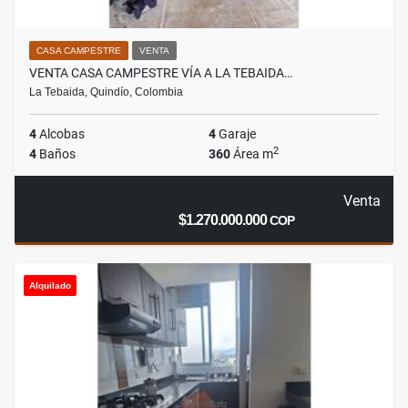
CASA CAMPESTRE
VENTA
VENTA CASA CAMPESTRE VÍA A LA TEBAIDA…
La Tebaida, Quindío, Colombia
4
Alcobas
4
Garaje
2
4
Baños
360
Área m
Venta
$1.270.000.000
COP
Alquilado