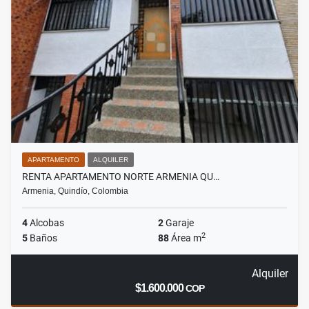
APARTAMENTO
ALQUILER
RENTA APARTAMENTO NORTE ARMENIA QU…
Armenia, Quindío, Colombia
4
Alcobas
2
Garaje
2
5
Baños
88
Área m
Alquiler
$1.600.000
COP