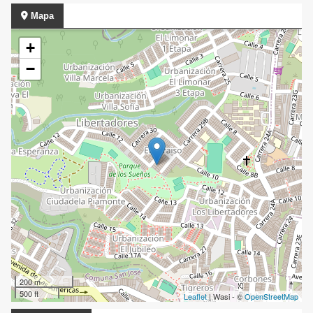
Mapa
+
−
200 m
500 ft
Leaflet
| Wasi - ©
OpenStreetMap