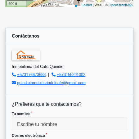
500 ft
Leaflet
| Wasi - ©
OpenStreetMap
Contáctanos
Inmobiliaria del Cafe Quindio
+573176673683
|
+573155291002
quindioinmobiliariadelcafe@gmail.com
¿Prefieres que te contactemos?
*
Tu nombre
*
Correo electrónico