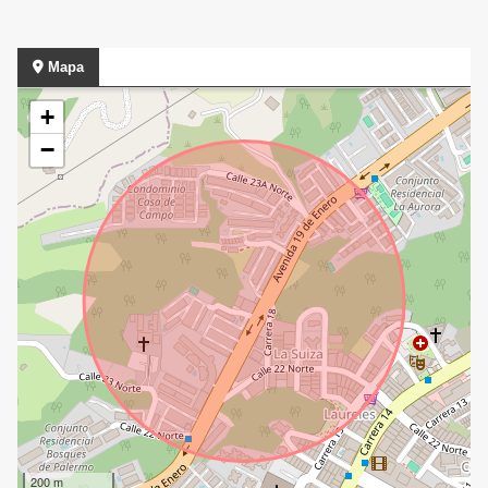
Mapa
+
−
200 m