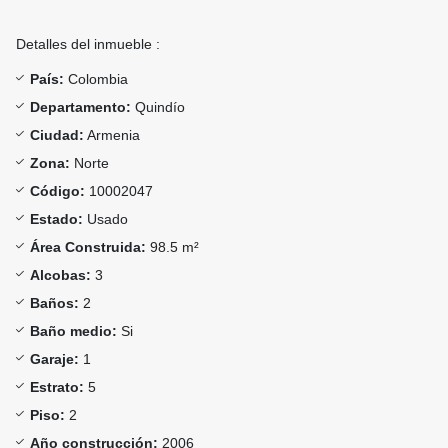
Detalles del inmueble :
País:
Colombia
Departamento:
Quindío
Ciudad:
Armenia
Zona:
Norte
Código:
10002047
Estado:
Usado
Área Construida:
98.5 m²
Alcobas:
3
Baños:
2
Baño medio:
Si
Garaje:
1
Estrato:
5
Piso:
2
Año construcción:
2006