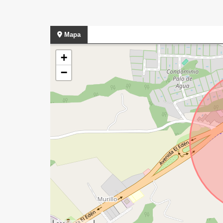
Mapa
+
−