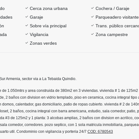
ado
Cerca zona urbana
Cochera / Garaje
sidades
Garaje
Parqueadero visitante
ón
Sobre vía principal
Trans. público cercan
rada
Vigilancia
Zona campestre
Zonas verdes
ur Armenia, sector via a La Tebaida Quindio.
 de 1.050mtrs y area construida de 380m2 en 3 viviendas. vivienda # 1 de 125m2 y
de, 2 baños con division en vidrio templado, piso en ceramica, cocina integral tipo
n domos, calentador, gas domiciliario, patio de ropas cubierto. vivienda # 2 de 140
loset, 2 baños, cocina integral con barra americana, estudio, sala comedor, patio, 
da #3 de 125m2 y 1 planta: 3 alcobas amplias, 2 baños con division en acrilico, co
 sala comedor, corredores. pozo septico, con 1 sola matricula inmobiliaria, parque
cuarto util. Condominio con vigilancia y porteria 24/7
COD: 6780543