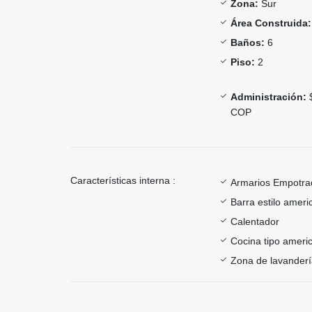
Zona:
Sur
Área Construida:
Baños:
6
Piso:
2
Administración:
$
COP
Características interna :
Armarios Empotra
Barra estilo ameri
Calentador
Cocina tipo ameri
Zona de lavander