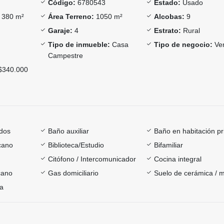
Código:
6780543
Estado:
Usado
380 m²
Área Terreno:
1050 m²
Alcobas:
9
Garaje:
4
Estrato:
Rural
Tipo de inmueble:
Casa
Tipo de negocio:
Ve
Campestre
340.000
dos
Baño auxiliar
Baño en habitación pr
cano
Biblioteca/Estudio
Bifamiliar
Citófono / Intercomunicador
Cocina integral
cano
Gas domiciliario
Suelo de cerámica / 
ía