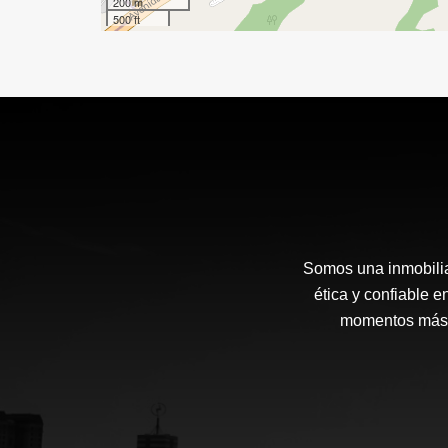
200 m
500 ft
Somos una inmobilia
ética y confiable 
momentos más i