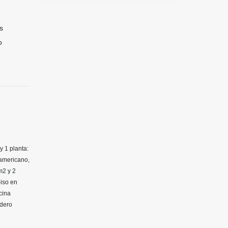
s
o
 1 planta:
 americano,
m2 y 2
piso en
cina
adero