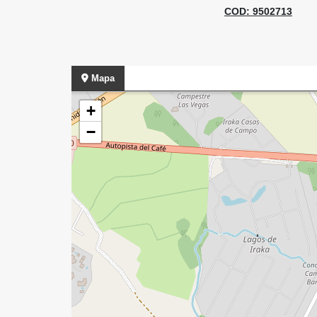
COD: 9502713
Mapa
+
−