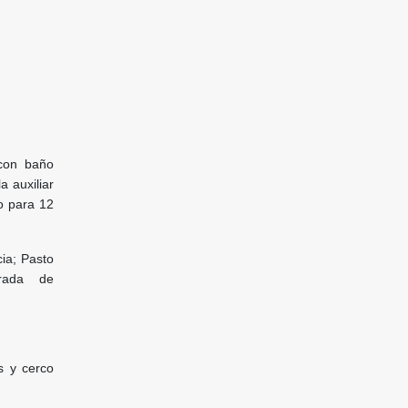
 con baño
a auxiliar
o para 12
cia;
Pasto
orada de
s y cerco