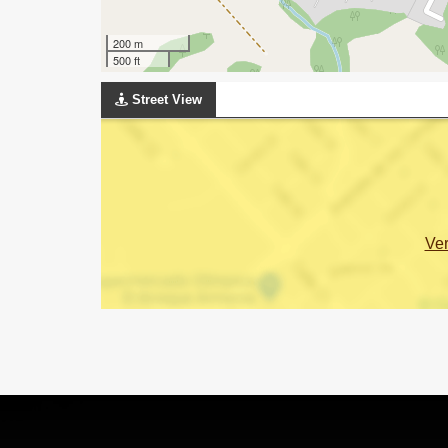
200 m
500 ft
Street View
Ve