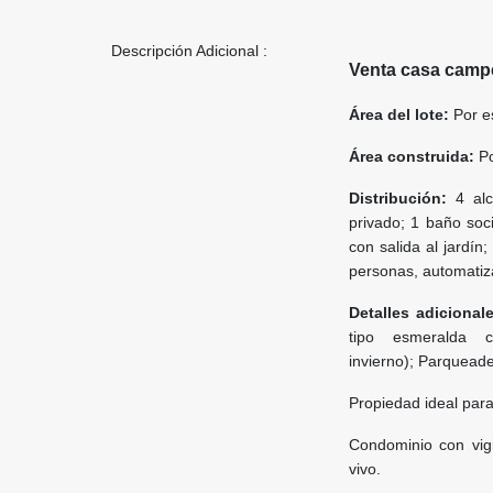
Descripción Adicional :
Venta casa campe
Área del lote:
Por e
Área construida:
Po
Distribución:
4 al
privado;
1 baño soc
con salida al jardín;
personas, automatiza
Detalles adicional
tipo esmeralda 
invierno);
Parqueader
Propiedad ideal para 
Condominio con vigi
vivo.