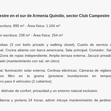
stre en el sur de Armenia Quindio, sector Club Campestre
scritura: 890 m² - Área física: 1.104 m²
r escritura: 238 m² - Área física: 254 m²
cobas (3 con baño privado y walking closet);
Cuarto de servicio
ial;
Cocina abierta con barra americana;
Sala principal;
Comedor;
Sal
Zona de ropas independiente;
Amplia terraza externa;
Jacuzzi privad
do (mantenimiento con sal, sin cloro)
es:
Iluminación solar externa;
Cortinas eléctricas;
Cámaras de vigilan
con filtro en la grama (previene inundaciones en temp
o para 4 vehículos (2 cubiertos)
disfrutar de confort, privacidad y un entorno natural exclusivo.
lancia y porteria 24 horas, admin inlcuye mantenimeinto de jardine