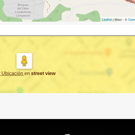
Leaflet
| Wasi - ©
Ope
r Ubicación
en
street view