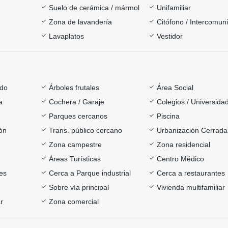
Suelo de cerámica / mármol
Unifamiliar
Zona de lavandería
Citófono / Intercomun
Lavaplatos
Vestidor
ado
Árboles frutales
Área Social
a
Cochera / Garaje
Colegios / Universida
Parques cercanos
Piscina
ón
Trans. público cercano
Urbanización Cerrada
Zona campestre
Zona residencial
Áreas Turísticas
Centro Médico
es
Cerca a Parque industrial
Cerca a restaurantes
Sobre vía principal
Vivienda multifamiliar
r
Zona comercial