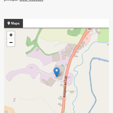
Mapa
+
−