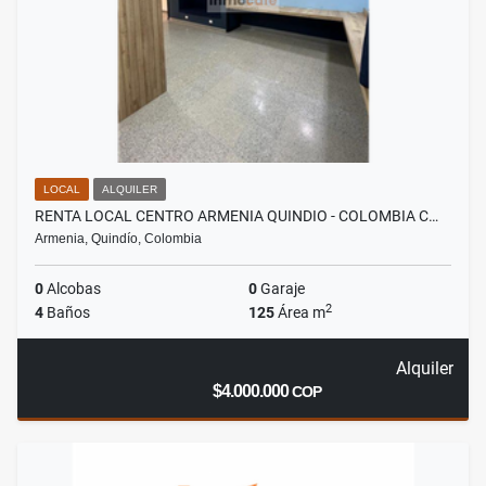
LOCAL
ALQUILER
RENTA LOCAL CENTRO ARMENIA QUINDIO - COLOMBIA C…
Armenia, Quindío, Colombia
0
Alcobas
0
Garaje
2
4
Baños
125
Área m
Alquiler
$4.000.000
COP