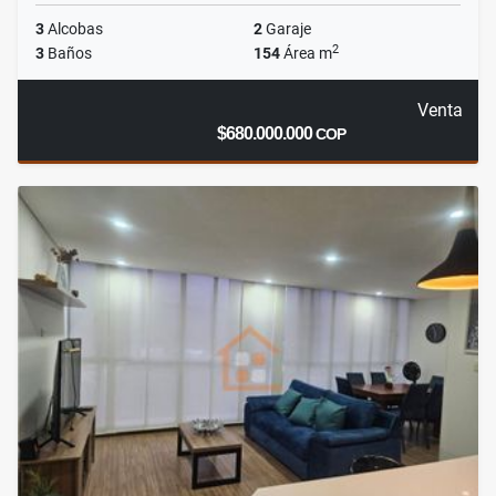
3
Alcobas
2
Garaje
2
3
Baños
154
Área m
Venta
$680.000.000
COP