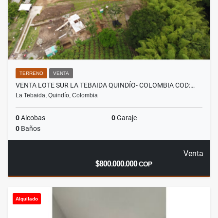
TERRENO
VENTA
VENTA LOTE SUR LA TEBAIDA QUINDÍO- COLOMBIA COD:…
La Tebaida, Quindío, Colombia
0
Alcobas
0
Garaje
0
Baños
Venta
$800.000.000
COP
Alquilado