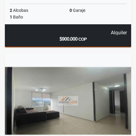
2
Alcobas
0
Garaje
1
Baño
Alquiler
$900.000
COP