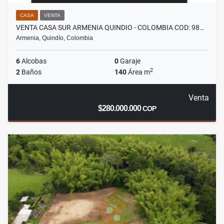
CASA
VENTA
VENTA CASA SUR ARMENIA QUINDIO - COLOMBIA COD: 98…
Armenia, Quindío, Colombia
6
Alcobas
0
Garaje
2
2
Baños
140
Área m
Venta
$280.000.000
COP