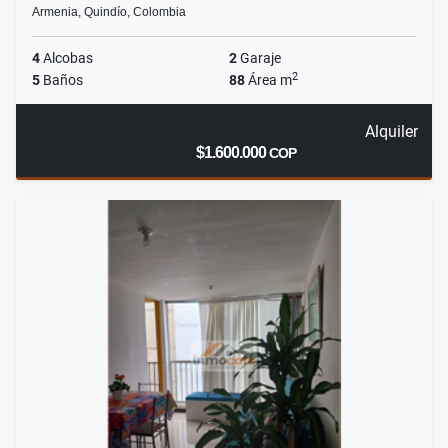
Armenia, Quindío, Colombia
4
Alcobas
2
Garaje
2
5
Baños
88
Área m
Alquiler
$1.600.000
COP