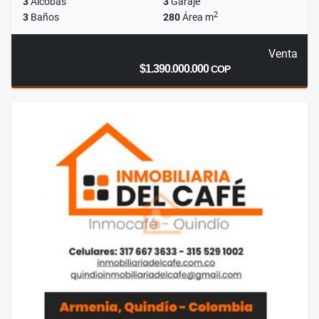
3
Alcobas
3
Garaje
2
3
Baños
280
Área m
Venta
$1.390.000.000
COP