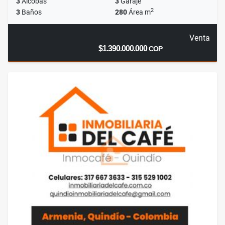
3
Alcobas
3
Garaje
2
3
Baños
280
Área m
Venta
$1.390.000.000
COP