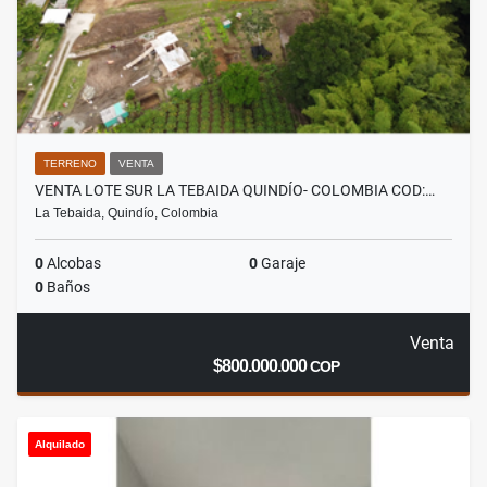
TERRENO
VENTA
VENTA LOTE SUR LA TEBAIDA QUINDÍO- COLOMBIA COD:…
La Tebaida, Quindío, Colombia
0
Alcobas
0
Garaje
0
Baños
Venta
$800.000.000
COP
Alquilado