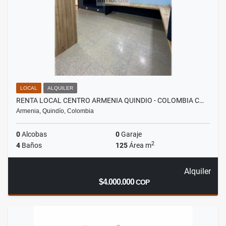
LOCAL
ALQUILER
RENTA LOCAL CENTRO ARMENIA QUINDIO - COLOMBIA C…
Armenia, Quindío, Colombia
0
Alcobas
0
Garaje
2
4
Baños
125
Área m
Alquiler
$4.000.000
COP