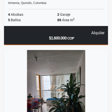
Armenia, Quindío, Colombia
4
Alcobas
2
Garaje
2
5
Baños
88
Área m
Alquiler
$1.600.000
COP