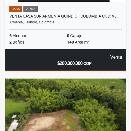
CASA
VENTA
VENTA CASA SUR ARMENIA QUINDIO - COLOMBIA COD: 98…
Armenia, Quindío, Colombia
6
Alcobas
0
Garaje
2
2
Baños
140
Área m
Venta
$280.000.000
COP