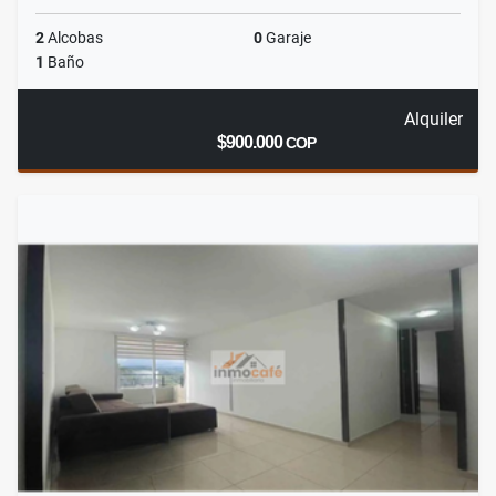
2
Alcobas
0
Garaje
1
Baño
Alquiler
$900.000
COP