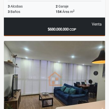
3
Alcobas
2
Garaje
2
3
Baños
154
Área m
Venta
$680.000.000
COP