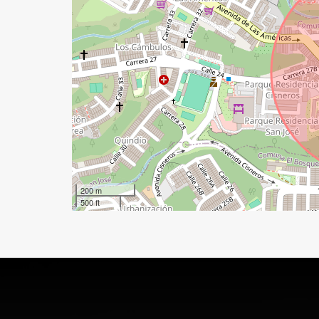
200 m
500 ft