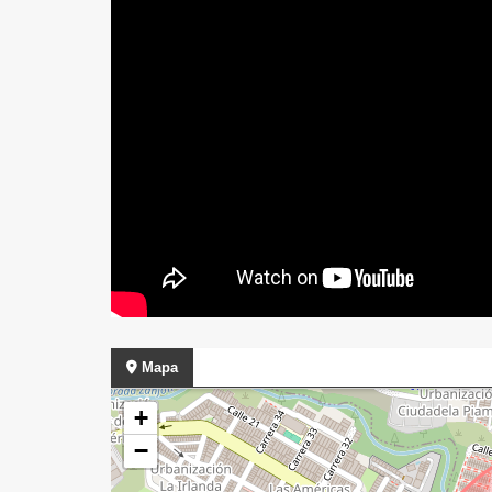
Mapa
+
−