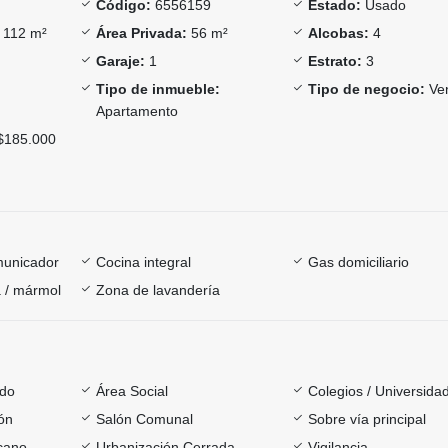
Código:
6556159
Estado:
Usado
112 m²
Área Privada:
56 m²
Alcobas:
4
Garaje:
1
Estrato:
3
Tipo de inmueble:
Tipo de negocio:
Ve
Apartamento
185.000
omunicador
Cocina integral
Gas domiciliario
 / mármol
Zona de lavandería
ado
Área Social
Colegios / Universida
ón
Salón Comunal
Sobre vía principal
rcano
Urbanización Cerrada
Vigilancia