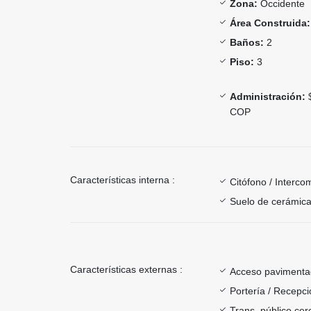
Zona:
Occidente
Área Construida:
Baños:
2
Piso:
3
Administración:
$
COP
Características interna :
Citófono / Interc
Suelo de cerámica
Características externas :
Acceso paviment
Portería / Recepci
Trans. público ce