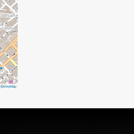
nStreetMap