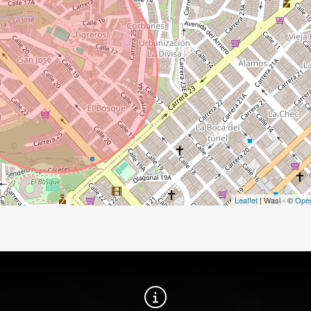
Leaflet
| Wasi - ©
Ope