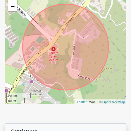
−
200 m
500 ft
Leaflet
| Wasi - ©
OpenStreetMap