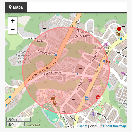
Mapa
+
−
200 m
500 ft
Leaflet
| Wasi - ©
OpenStreetMap