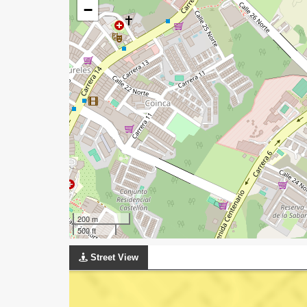
−
200 m
500 ft
Street View