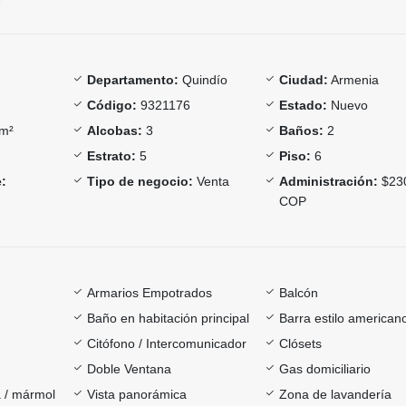
Departamento:
Quindío
Ciudad:
Armenia
Código:
9321176
Estado:
Nuevo
m²
Alcobas:
3
Baños:
2
Estrato:
5
Piso:
6
:
Tipo de negocio:
Venta
Administración:
$23
COP
Armarios Empotrados
Balcón
Baño en habitación principal
Barra estilo american
Citófono / Intercomunicador
Clósets
Doble Ventana
Gas domiciliario
 / mármol
Vista panorámica
Zona de lavandería