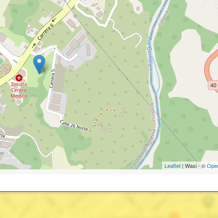
Leaflet
| Wasi - ©
Ope