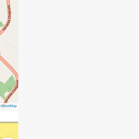
nStreetMap