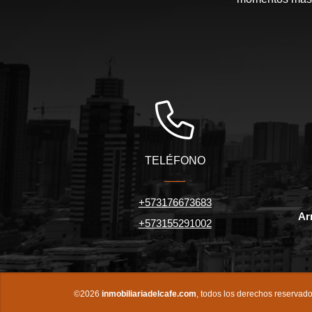
TELÉFONO
+573176673683
Ar
+573155291002
©2026
inmobiliariadelcafe.com
, todos los derechos reservado