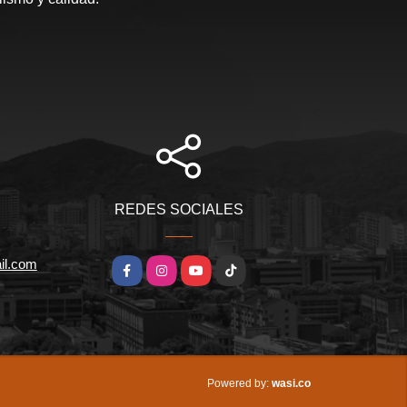
REDES SOCIALES
il.com
Facebook
Instagram
YouTube
TikTok
wasi.co
Powered by: