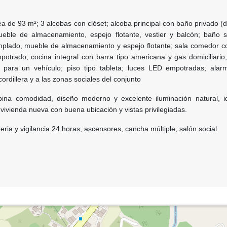
 de 93 m²; 3 alcobas con clóset; alcoba principal con baño privado (d
ueble de almacenamiento, espejo flotante, vestier y balcón; baño s
templado, mueble de almacenamiento y espejo flotante; sala comedor c
otrado; cocina integral con barra tipo americana y gas domiciliario
 para un vehículo; piso tipo tableta; luces LED empotradas; alar
 cordillera y a las zonas sociales del conjunto
ina comodidad, diseño moderno y excelente iluminación natural, i
ivienda nueva con buena ubicación y vistas privilegiadas.
ria y vigilancia 24 horas, ascensores, cancha múltiple, salón socia
l.