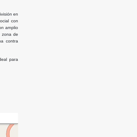
ivisión en
ocial con
on amplio
; zona de
ma contra
deal para