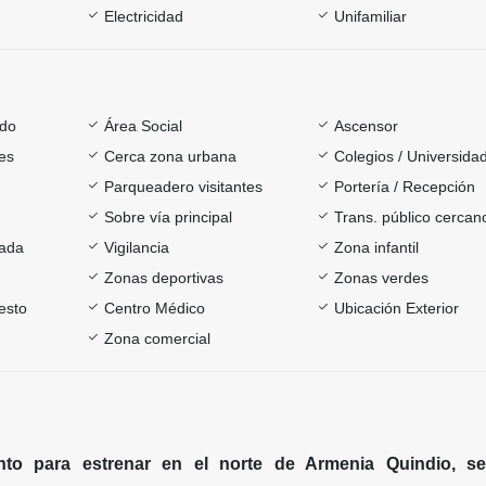
Electricidad
Unifamiliar
ado
Área Social
Ascensor
es
Cerca zona urbana
Colegios / Universida
Parqueadero visitantes
Portería / Recepción
Sobre vía principal
Trans. público cercan
rada
Vigilancia
Zona infantil
Zonas deportivas
Zonas verdes
esto
Centro Médico
Ubicación Exterior
Zona comercial
nto para estrenar en el norte de Armenia Quindio, se