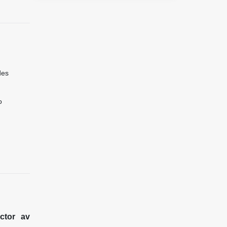
des
o
ctor av