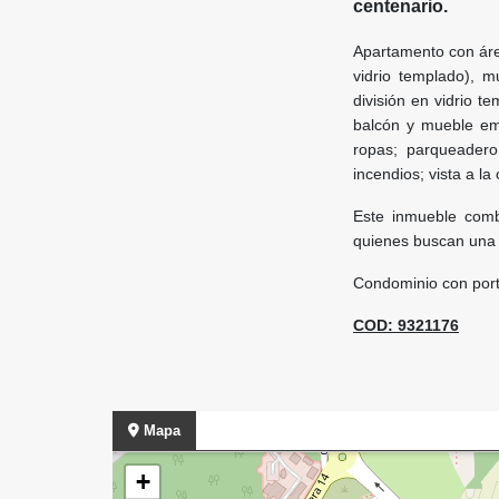
centenario.
Apartamento con área
vidrio templado), m
división en vidrio 
balcón y mueble emp
ropas; parqueadero
incendios; vista a la
Este inmueble comb
quienes buscan una v
Condominio con porte
COD: 9321176
Mapa
+