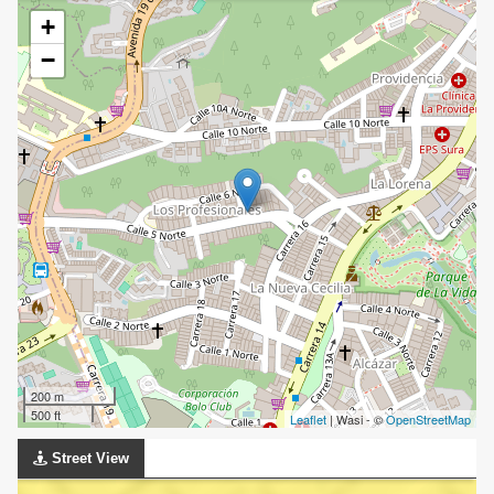
+
−
200 m
500 ft
Leaflet
| Wasi - ©
OpenStreetMap
Street View