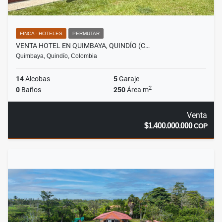
FINCA - HOTELES
PERMUTAR
VENTA HOTEL EN QUIMBAYA, QUINDÍO (C…
Quimbaya, Quindío, Colombia
14
Alcobas
5
Garaje
2
0
Baños
250
Área m
Venta
$1.400.000.000
COP