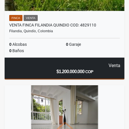
FINCA
VENTA
VENTA FINCA FILANDIA QUINDIO COD: 4829110
Filandia, Quindío, Colombia
0
Alcobas
0
Garaje
0
Baños
Venta
$1.200.000.000
COP