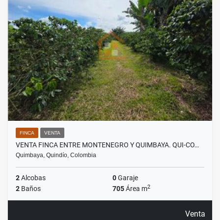
FINCA
VENTA
VENTA FINCA ENTRE MONTENEGRO Y QUIMBAYA. QUI-CO…
Quimbaya, Quindío, Colombia
2
Alcobas
0
Garaje
2
2
Baños
705
Área m
Venta