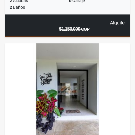
2
Alcobas
0
Garaje
2
Baños
Alquiler
$1.150.000
COP