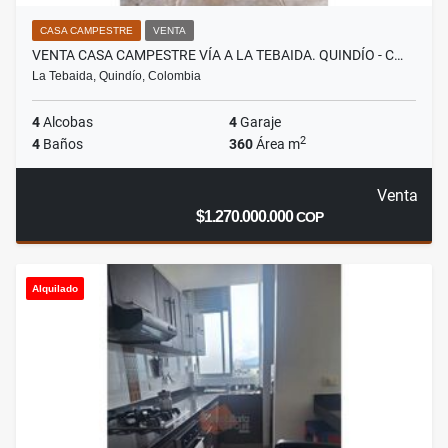
CASA CAMPESTRE
VENTA
VENTA CASA CAMPESTRE VÍA A LA TEBAIDA. QUINDÍO - C…
La Tebaida, Quindío, Colombia
4
Alcobas
4
Garaje
2
4
Baños
360
Área m
Venta
$1.270.000.000
COP
Alquilado