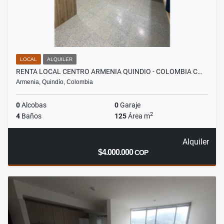
LOCAL
ALQUILER
RENTA LOCAL CENTRO ARMENIA QUINDIO - COLOMBIA C…
Armenia, Quindío, Colombia
0
Alcobas
0
Garaje
2
4
Baños
125
Área m
Alquiler
$4.000.000
COP