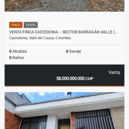
FINCA
VENTA
VENTA FINCA CAICEDONIA – SECTOR BARRAGÁN VALLE (…
Caicedonia, Valle del Cauca, Colombia
0
Alcobas
0
Garaje
0
Baños
Venta
$6.000.000.000
COP