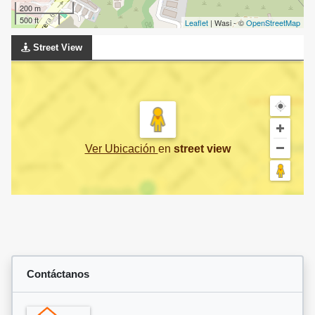
200 m
500 ft
Leaflet
| Wasi - ©
OpenStreetMap
Street View
Ver Ubicación
en
street view
Contáctanos