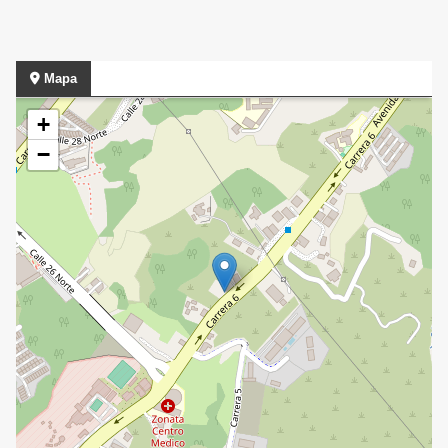
Mapa
+
−