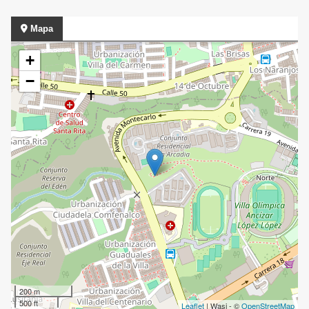
Mapa
+
−
200 m
500 ft
Leaflet
| Wasi - ©
OpenStreetMap