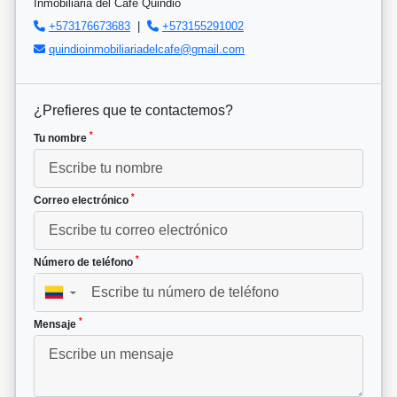
Inmobiliaria del Cafe Quindio
+573176673683
|
+573155291002
quindioinmobiliariadelcafe@gmail.com
¿Prefieres que te contactemos?
*
Tu nombre
*
Correo electrónico
*
Número de teléfono
▼
*
Mensaje