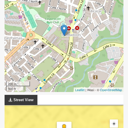
200 m
500 ft
Leaflet
| Wasi - ©
OpenStreetMap
Street View