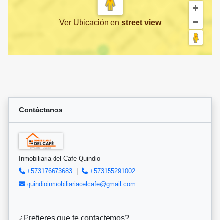
Ver Ubicación
en
street view
Contáctanos
Inmobiliaria del Cafe Quindio
+573176673683
|
+573155291002
quindioinmobiliariadelcafe@gmail.com
¿Prefieres que te contactemos?